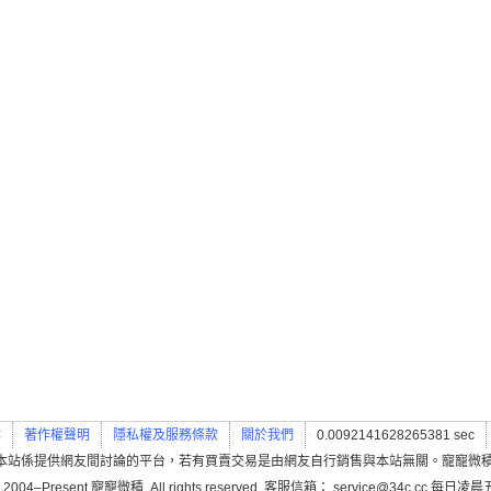
案
著作權聲明
隱私權及服務條款
關於我們
0.0092141628265381 sec
本站係提供網友間討論的平台，若有買賣交易是由網友自行銷售與本站無關。寵寵微
 2004–Present 寵寵微積. All rights reserved. 客服信箱： service@34c.cc 