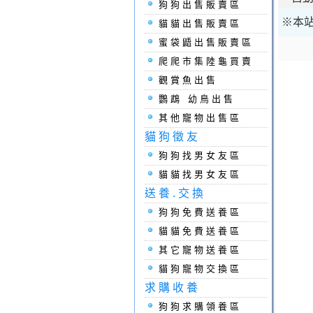
狗狗出售販賣區
※本站
貓貓出售販賣區
蜜袋鼯出售販賣區
爬爬市集陸龜買賣
觀賞魚出售
鸚鵡 幼鳥出售
其他寵物出售區
貓狗徵友
狗狗找男女友區
貓貓找男女友區
送養.交換
狗狗免費送養區
貓貓免費送養區
其它寵物送養區
貓狗寵物交換區
求購收養
狗狗求購領養區