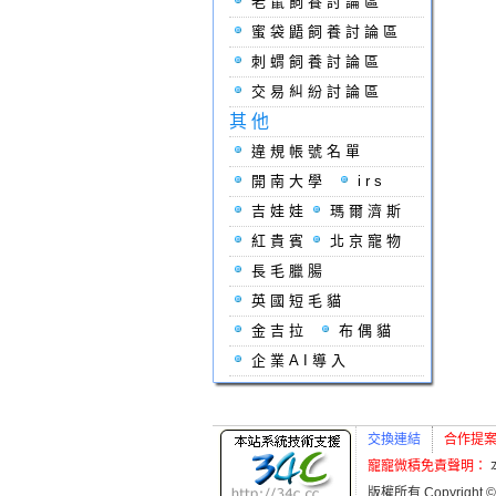
老鼠飼養討論區
蜜袋鼯飼養討論區
刺蝟飼養討論區
交易糾紛討論區
其他
違規帳號名單
開南大學
irs
吉娃娃
瑪爾濟斯
紅貴賓
北京寵物
長毛臘腸
英國短毛貓
金吉拉
布偶貓
企業AI導入
交換連結
合作提
寵寵微積免責聲明：
版權所有 Copyright ©