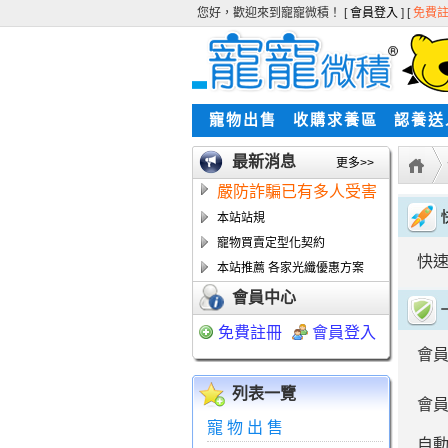
您好，歡迎來到寵寵微積！ [
會員登入
] [
免費
寵物出售
收購求養區
認養送
最新消息
更多>>
嚴防詐騙已有多人受害
本站站規
寵物買賣定型化契約
快
本站推薦 各家光纖優惠方案
會員中心
免費註冊
會員登入
會
列表一覽
會
寵物出售
自