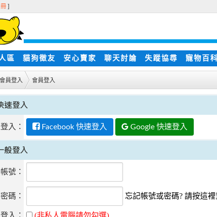
註冊
]
人區
貓狗徵友
安心賣家
聊天討論
失蹤協尋
寵物百
會員登入
會員登入
速登入：
Facebook 快速登入
Google 快速登入
員帳號：
員密碼：
忘記帳號或密碼? 請按這
動登入：
(非私人電腦請勿勾選)