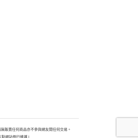
積無販賣任何商品亦不參與網友間任何交易。
每日凌晨五點網站例行維護 |