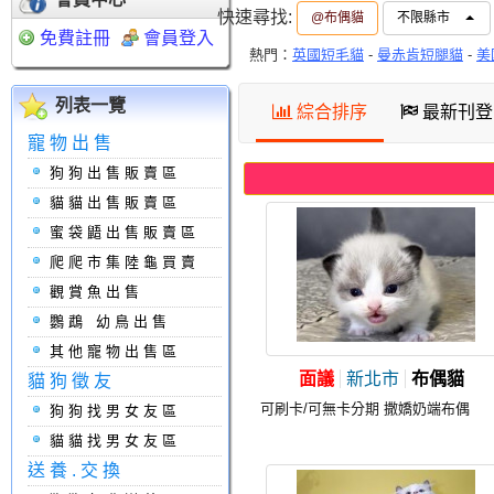
快速尋找:
@布偶貓
不限縣市
免費註冊
會員登入
熱門：
英國短毛貓
-
曼赤肯短腿貓
-
美
列表一覽
綜合排序
最新刊登
寵物出售
狗狗出售販賣區
貓貓出售販賣區
蜜袋鼯出售販賣區
爬爬市集陸龜買賣
觀賞魚出售
鸚鵡 幼鳥出售
其他寵物出售區
面議
新北市
布偶貓
貓狗徵友
可刷卡/可無卡分期 撒嬌奶端布偶
狗狗找男女友區
貓貓找男女友區
送養.交換