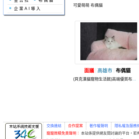
金吉拉
布偶貓
可愛萌萌 布偶貓
企業AI導入
面議
高雄市
布偶貓
(貝克漢貓寵物生活館)高端優質布偶貓2公2母小步舞曲1母
交換連結
合作提案
著作權聲明
隱私權及服務
寵寵微積免責聲明：
本站係提供網友間討論的平台，若