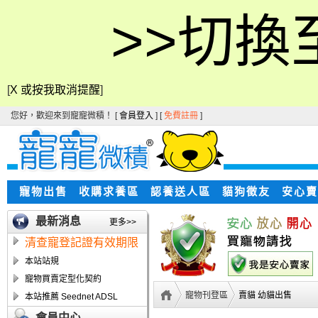
>>切換
[
X 或按我取消提醒
]
您好，歡迎來到寵寵微積！ [
會員登入
] [
免費註冊
]
寵物出售
收購求養區
認養送人區
貓狗徵友
安心賣
最新消息
更多>>
清查寵登記證有效期限
本站站規
寵物買賣定型化契約
寵物刊登區
賣貓 幼貓出售
本站推薦 Seednet ADSL
會員中心