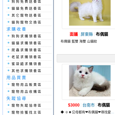
狗狗免費送養區
貓貓免費送養區
其它寵物送養區
貓狗寵物交換區
求購收養
面議
屏東縣
布偶貓
狗狗求購領養區
布偶貓 藍雙 海雙 山貓紋
貓貓求購領養區
爬蟲求購領養區
老鼠求購領養區
蜜袋鼯求購領養
其他求購領養區
用品買賣
寵物用品販賣區
寵物用品收購區
失蹤協尋
$3000
台南市
布偶貓
寵物失蹤協尋區
◆ ☺☻公母都有❤布偶貓❤尋找愛牠的主人☻☺ ◆
寵物拾獲找主區