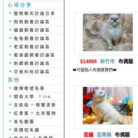
心得分享
寵物聊天討論分享
狗狗飼養討論區
貓貓飼養討論區
兔兔飼養討論區
老鼠飼養討論區
蜜袋鼯飼養討論區
$14888
新竹市
布偶貓
刺蝟飼養討論區
❤️可愛黏人布偶寶寶們❤️
交易糾紛討論區
其他
違規帳號名單
開南大學
irs
吉娃娃
瑪爾濟斯
紅貴賓
北京寵物
長毛臘腸
英國短毛貓
面議
苗栗縣
布偶貓