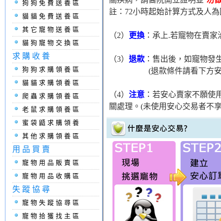
狗狗免費送養區
註：72小時起始計算方式及人為
貓貓免費送養區
其它寵物送養區
（2）
更換
：承上.若寵物在賣
貓狗寵物交換區
求購收養
（3）
退款
：售出後，如寵物發生
狗狗求購領養區
(退款條件請看下方安心
貓貓求購領養區
（4）
注意
：若安心賣家不願使
爬蟲求購領養區
關處理。(未使用安心交易者不
老鼠求購領養區
蜜袋鼯求購領養
其他求購領養區
用品買賣
寵物用品販賣區
寵物用品收購區
失蹤協尋
寵物失蹤協尋區
寵物拾獲找主區