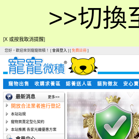
>>切換
[
X 或按我取消提醒
]
您好，歡迎來到寵寵微積！ [
會員登入
] [
免費註冊
]
寵物出售
收購求養區
認養送人區
貓狗徵友
安心賣
最新消息
更多>>
開放合法業者進行登記
本站站規
寵物買賣定型化契約
本站推薦 各家光纖優惠方案
會員中心