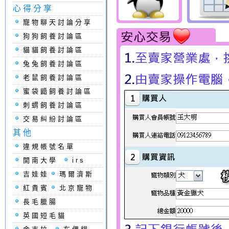
心得分享
寵物聊天討論分享
狗狗飼養討論區
貓貓飼養討論區
兔兔飼養討論區
老鼠飼養討論區
蜜袋鼯飼養討論區
刺蝟飼養討論區
交易糾紛討論區
其他
違規帳號名單
開南大學
irs
吉娃娃
瑪爾濟斯
紅貴賓
北京寵物
長毛臘腸
英國短毛貓