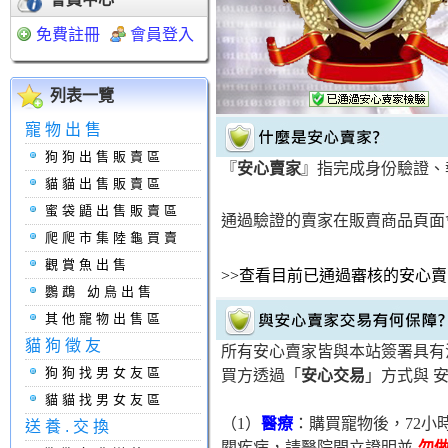
免費註冊
會員登入
列表一覽
寵物出售
狗狗出售販賣區
『
安心賣家
』指完成身份驗證、
貓貓出售販賣區
蜜袋鼯出售販賣區
通過驗證的賣家在販賣商品頁
爬爬市集陸龜買賣
觀賞魚出售
>>查看目前已通過審核的安心賣
鸚鵡 幼鳥出售
其他寵物出售區
貓狗徵友
所有安心賣家皆與本站簽署具有
狗狗找男女友區
買方透過「
安心交易
」方式與 
貓貓找男女友區
（1）
醫療
：購買寵物後，72
送養.交換
關疾病，請醫院開立證明並
勿