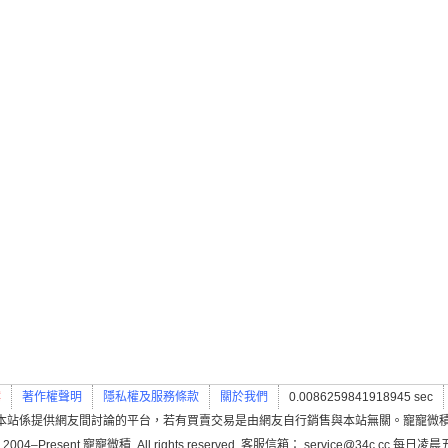
案
著作權聲明
隱私權及服務條款
關於我們
0.0086259841918945 sec
本站係提供網友間討論的平台，若有買賣交易是由網友自行銷售與本站無關。寵寵微
 2004–Present 寵寵微積. All rights reserved. 客服信箱： service@34c.cc 