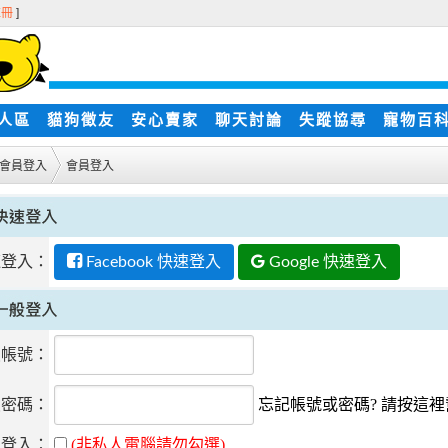
註冊
]
人區
貓狗徵友
安心賣家
聊天討論
失蹤協尋
寵物百
會員登入
會員登入
速登入：
Facebook 快速登入
Google 快速登入
員帳號：
員密碼：
忘記帳號或密碼? 請按這
動登入：
(非私人電腦請勿勾選)