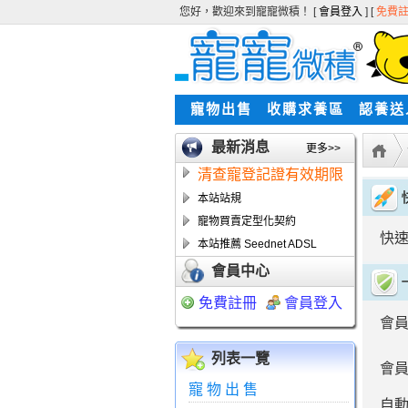
您好，歡迎來到寵寵微積！ [
會員登入
] [
免費
寵物出售
收購求養區
認養送
最新消息
更多>>
清查寵登記證有效期限
本站站規
寵物買賣定型化契約
快
本站推薦 Seednet ADSL
會員中心
免費註冊
會員登入
會
列表一覽
會
寵物出售
自