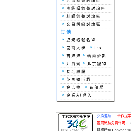
老鼠飼養討論區
蜜袋鼯飼養討論區
刺蝟飼養討論區
交易糾紛討論區
其他
違規帳號名單
開南大學
irs
吉娃娃
瑪爾濟斯
紅貴賓
北京寵物
長毛臘腸
英國短毛貓
金吉拉
布偶貓
企業AI導入
交換連結
合作提
寵寵微積免責聲明：
版權所有 Copyright ©