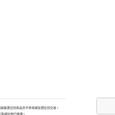
積無販賣任何商品亦不參與網友間任何交易。
每日凌晨五點網站例行維護 |