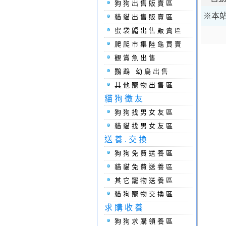
狗狗出售販賣區
※本站
貓貓出售販賣區
蜜袋鼯出售販賣區
爬爬市集陸龜買賣
觀賞魚出售
鸚鵡 幼鳥出售
其他寵物出售區
貓狗徵友
狗狗找男女友區
貓貓找男女友區
送養.交換
狗狗免費送養區
貓貓免費送養區
其它寵物送養區
貓狗寵物交換區
求購收養
狗狗求購領養區