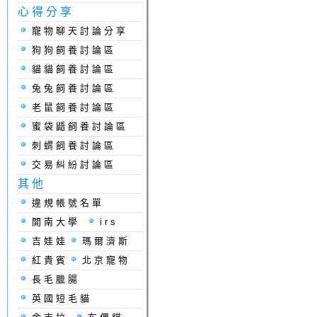
心得分享
寵物聊天討論分享
狗狗飼養討論區
貓貓飼養討論區
兔兔飼養討論區
老鼠飼養討論區
蜜袋鼯飼養討論區
刺蝟飼養討論區
交易糾紛討論區
其他
違規帳號名單
開南大學
irs
吉娃娃
瑪爾濟斯
紅貴賓
北京寵物
長毛臘腸
英國短毛貓