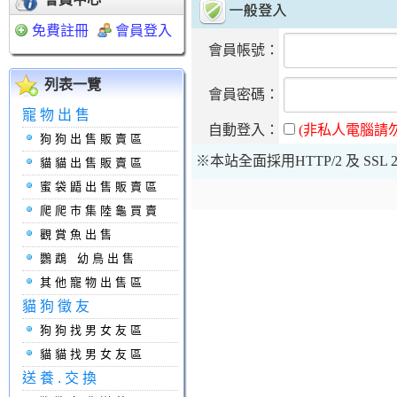
免費註冊
會員登入
會員帳號：
列表一覽
會員密碼：
寵物出售
自動登入：
(非私人電腦請
狗狗出售販賣區
※本站全面採用HTTP/2 及 S
貓貓出售販賣區
蜜袋鼯出售販賣區
爬爬市集陸龜買賣
觀賞魚出售
鸚鵡 幼鳥出售
其他寵物出售區
貓狗徵友
狗狗找男女友區
貓貓找男女友區
送養.交換