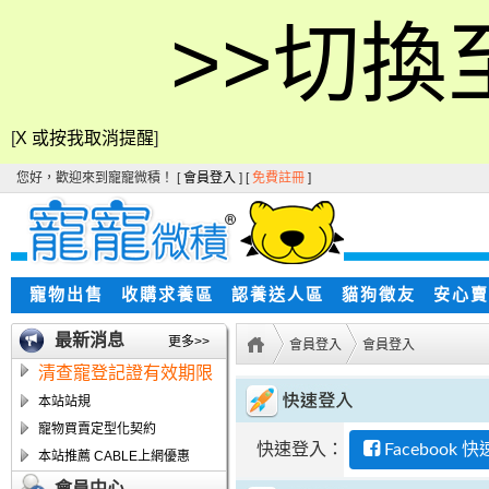
>>切換
[
X 或按我取消提醒
]
您好，歡迎來到寵寵微積！ [
會員登入
] [
免費註冊
]
寵物出售
收購求養區
認養送人區
貓狗徵友
安心賣
最新消息
更多>>
會員登入
會員登入
清查寵登記證有效期限
本站站規
寵物買賣定型化契約
快速登入：
Facebook 
本站推薦 CABLE上網優惠
會員中心