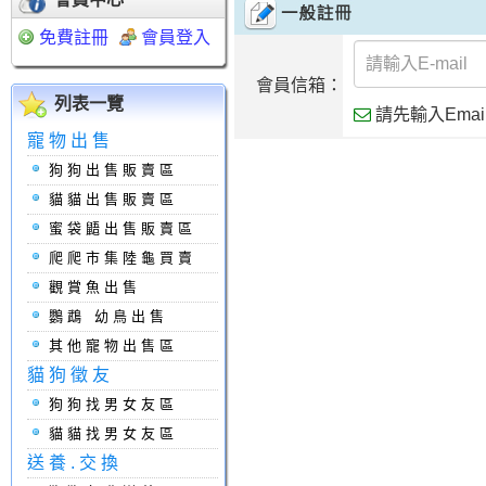
免費註冊
會員登入
會員信箱：
列表一覽
請先輸入Ema
寵物出售
狗狗出售販賣區
貓貓出售販賣區
蜜袋鼯出售販賣區
爬爬市集陸龜買賣
觀賞魚出售
鸚鵡 幼鳥出售
其他寵物出售區
貓狗徵友
狗狗找男女友區
貓貓找男女友區
送養.交換