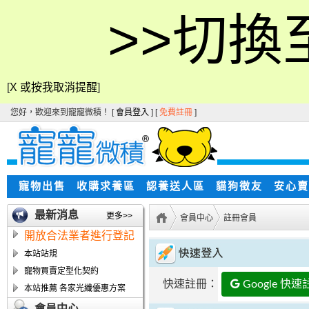
>>切換
[
X 或按我取消提醒
]
您好，歡迎來到寵寵微積！ [
會員登入
] [
免費註冊
]
寵物出售
收購求養區
認養送人區
貓狗徵友
安心賣
最新消息
更多>>
會員中心
註冊會員
開放合法業者進行登記
本站站規
寵物買賣定型化契約
快速註冊：
Google 快速
本站推薦 各家光纖優惠方案
會員中心