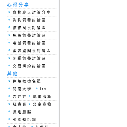
心得分享
寵物聊天討論分享
狗狗飼養討論區
貓貓飼養討論區
兔兔飼養討論區
老鼠飼養討論區
蜜袋鼯飼養討論區
刺蝟飼養討論區
交易糾紛討論區
其他
違規帳號名單
開南大學
irs
吉娃娃
瑪爾濟斯
紅貴賓
北京寵物
長毛臘腸
英國短毛貓