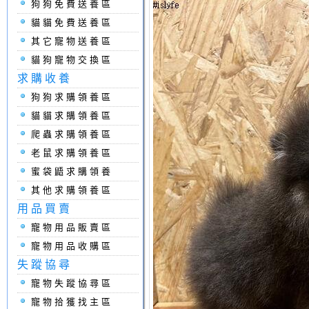
狗狗免費送養區
貓貓免費送養區
其它寵物送養區
貓狗寵物交換區
求購收養
狗狗求購領養區
貓貓求購領養區
爬蟲求購領養區
老鼠求購領養區
蜜袋鼯求購領養
其他求購領養區
用品買賣
寵物用品販賣區
寵物用品收購區
失蹤協尋
寵物失蹤協尋區
寵物拾獲找主區