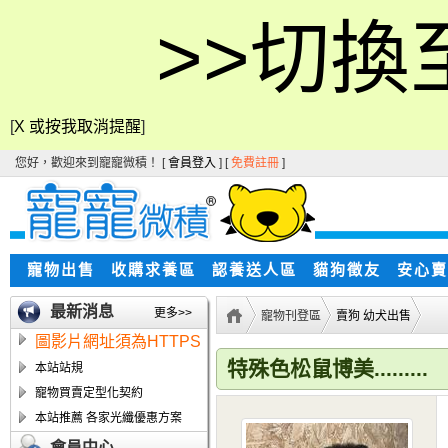
>>切換
[
X 或按我取消提醒
]
您好，歡迎來到寵寵微積！ [
會員登入
] [
免費註冊
]
寵物出售
收購求養區
認養送人區
貓狗徵友
安心賣
最新消息
更多>>
寵物刊登區
賣狗 幼犬出售
圖影片網址須為HTTPS
特殊色松鼠博美.........
本站站規
寵物買賣定型化契約
本站推薦 各家光纖優惠方案
會員中心