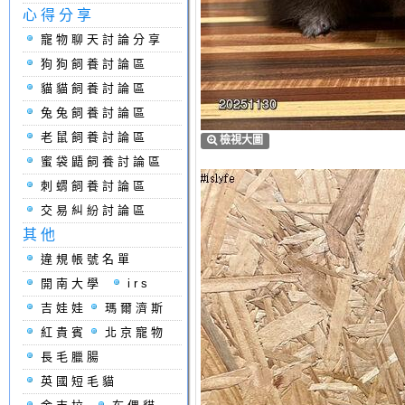
心得分享
寵物聊天討論分享
狗狗飼養討論區
貓貓飼養討論區
兔兔飼養討論區
老鼠飼養討論區
檢視大圖
蜜袋鼯飼養討論區
刺蝟飼養討論區
交易糾紛討論區
其他
違規帳號名單
開南大學
irs
吉娃娃
瑪爾濟斯
紅貴賓
北京寵物
長毛臘腸
英國短毛貓