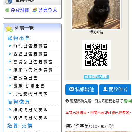
免費註冊
會員登入
列表一覽
博美介紹
寵物出售
狗狗出售販賣區
貓貓出售販賣區
蜜袋鼯出售販賣區
爬爬市集陸龜買賣
檢閱歷史大頭照
觀賞魚出售
鸚鵡 幼鳥出售
私訊給他
關於作者
其他寵物出售區
寵寵微積提醒：買賣活體務必簽訂
寵物
貓狗徵友
狗狗找男女友區
本文已經結束，相關內容即可能已經失效。文章結束
貓貓找男女友區
送養.交換
特寵業字第Q1070021號