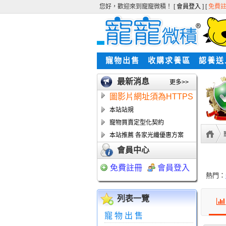
您好，歡迎來到寵寵微積！ [
會員登入
] [
免費
寵物出售
收購求養區
認養送
最新消息
更多>>
圖影片網址須為HTTPS
本站站規
寵物買賣定型化契約
本站推薦 各家光纖優惠方案
會員中心
免費註冊
會員登入
熱門：
列表一覽
寵物出售