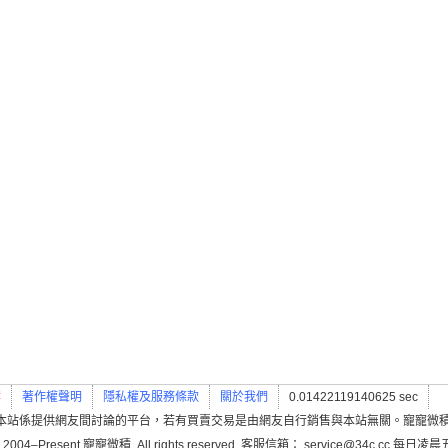
案
著作權聲明
隱私權及服務條款
關於我們
0.01422119140625 sec
本站係提供網友間討論的平台，若有買賣交易是由網友自行銷售與本站無關。寵寵微
 2004–Present 寵寵微積. All rights reserved. 客服信箱： service@34c.cc 