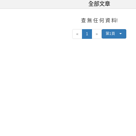
全部文章
查 無 任 何 資 料!
上
下
«
1
»
第1頁
一
一
頁
頁