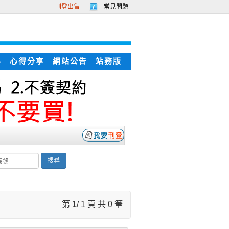
刊登出售
常見問題
科
心得分享
網站公告
站務版
搜尋
第
1
/ 1 頁 共 0 筆