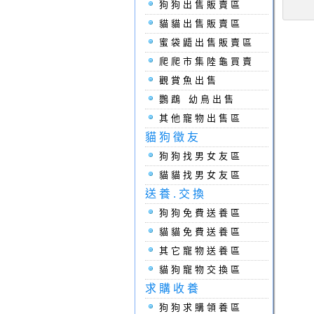
狗狗出售販賣區
貓貓出售販賣區
蜜袋鼯出售販賣區
爬爬市集陸龜買賣
觀賞魚出售
鸚鵡 幼鳥出售
其他寵物出售區
貓狗徵友
狗狗找男女友區
貓貓找男女友區
送養.交換
狗狗免費送養區
貓貓免費送養區
其它寵物送養區
貓狗寵物交換區
求購收養
狗狗求購領養區