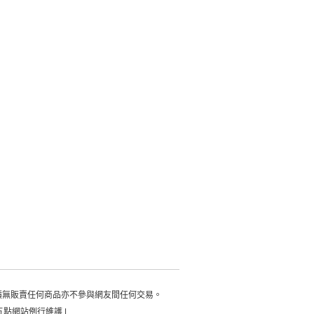
積無販賣任何商品亦不參與網友間任何交易。
每日凌晨五點網站例行維護 |