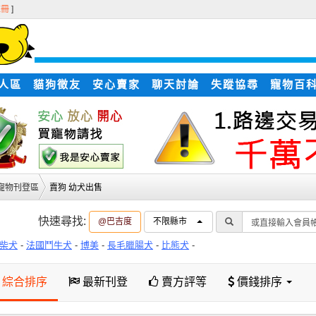
註冊
]
人區
貓狗徵友
安心賣家
聊天討論
失蹤協尋
寵物百
寵物刊登區
賣狗 幼犬出售
快速尋找:
@巴吉度
不限縣市
柴犬
-
法國鬥牛犬
-
博美
-
長毛臘腸犬
-
比熊犬
-
綜合排序
最新刊登
賣方評等
價錢排序