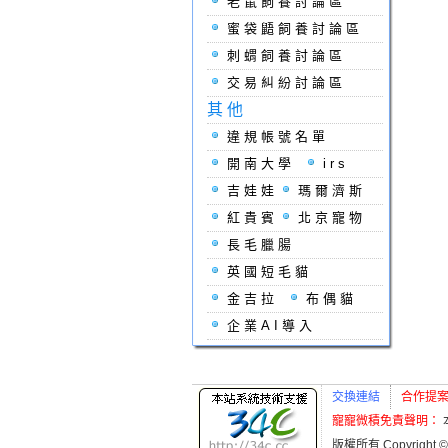
老鼠飼養討論區
蜜袋鼯飼養討論區
刺蝟飼養討論區
交易糾紛討論區
其他
違規帳號名單
開南大學
irs
吉娃娃
瑪爾濟斯
紅貴賓
北京寵物
長毛臘腸
英國短毛貓
金吉拉
布偶貓
企業AI導入
交換連結
合作提
寵寵微積免責聲明：
版權所有 Copyright ©