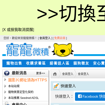
>>切換
[
X 或按我取消提醒
]
您好，歡迎來到寵寵微積！ [
會員登入
] [
免費註冊
]
寵物出售
收購求養區
認養送人區
貓狗徵友
安心賣
最新消息
更多>>
會員登入
會員登入
圖影片網址須為HTTPS
本站站規
寵物買賣定型化契約
快速登入：
Facebook 
本站推薦 Seednet ADSL
會員中心