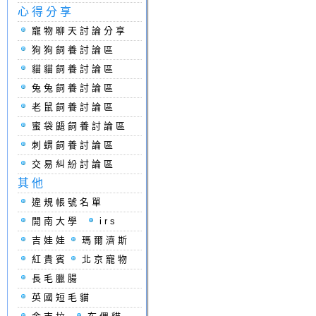
心得分享
寵物聊天討論分享
狗狗飼養討論區
貓貓飼養討論區
兔兔飼養討論區
老鼠飼養討論區
蜜袋鼯飼養討論區
刺蝟飼養討論區
交易糾紛討論區
其他
違規帳號名單
開南大學
irs
吉娃娃
瑪爾濟斯
紅貴賓
北京寵物
長毛臘腸
英國短毛貓