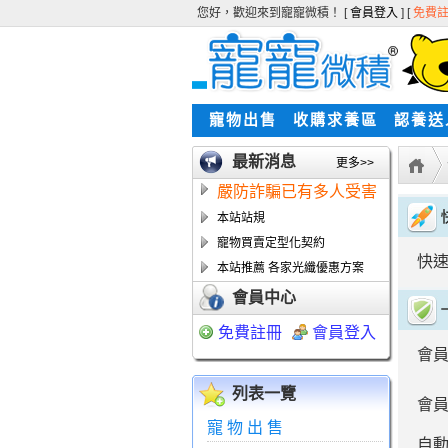
您好，歡迎來到寵寵微積！ [
會員登入
] [
免費
寵物出售
收購求養區
認養送
最新消息
更多>>
嚴防詐騙已有多人受害
本站站規
寵物買賣定型化契約
快
本站推薦 各家光纖優惠方案
會員中心
免費註冊
會員登入
會
列表一覽
會
寵物出售
自