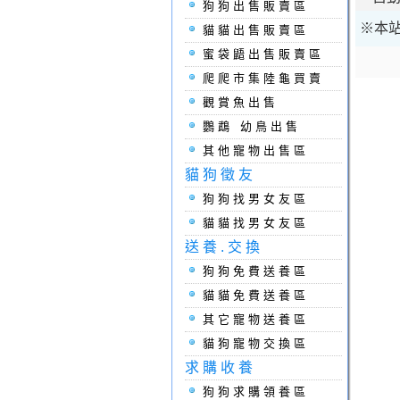
狗狗出售販賣區
※本站
貓貓出售販賣區
蜜袋鼯出售販賣區
爬爬市集陸龜買賣
觀賞魚出售
鸚鵡 幼鳥出售
其他寵物出售區
貓狗徵友
狗狗找男女友區
貓貓找男女友區
送養.交換
狗狗免費送養區
貓貓免費送養區
其它寵物送養區
貓狗寵物交換區
求購收養
狗狗求購領養區