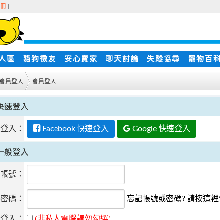
註冊
]
人區
貓狗徵友
安心賣家
聊天討論
失蹤協尋
寵物百
會員登入
會員登入
速登入：
Facebook 快速登入
Google 快速登入
員帳號：
員密碼：
忘記帳號或密碼? 請按這
動登入：
(非私人電腦請勿勾選)