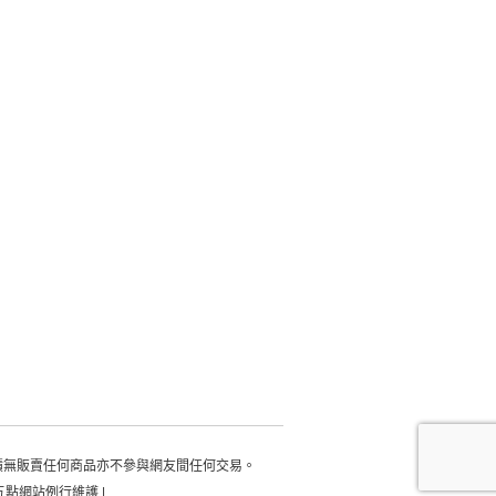
積無販賣任何商品亦不參與網友間任何交易。
每日凌晨五點網站例行維護 |