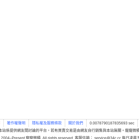
案
著作權聲明
隱私權及服務條款
關於我們
0.0078790187835693 sec
本站係提供網友間討論的平台，若有買賣交易是由網友自行銷售與本站無關。寵寵微
 2004–Present 寵寵微積. All rights reserved. 客服信箱： service@34c.cc 