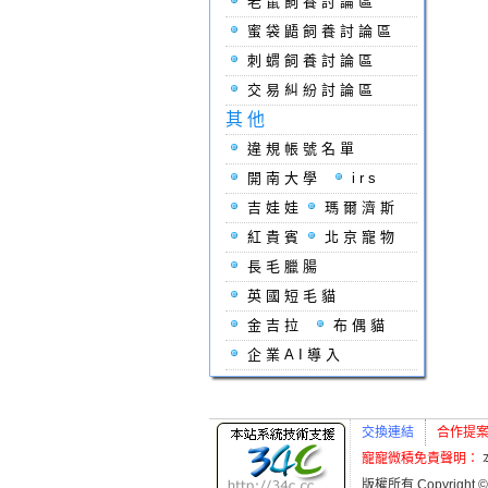
老鼠飼養討論區
蜜袋鼯飼養討論區
刺蝟飼養討論區
交易糾紛討論區
其他
違規帳號名單
開南大學
irs
吉娃娃
瑪爾濟斯
紅貴賓
北京寵物
長毛臘腸
英國短毛貓
金吉拉
布偶貓
企業AI導入
交換連結
合作提
寵寵微積免責聲明：
版權所有 Copyright ©