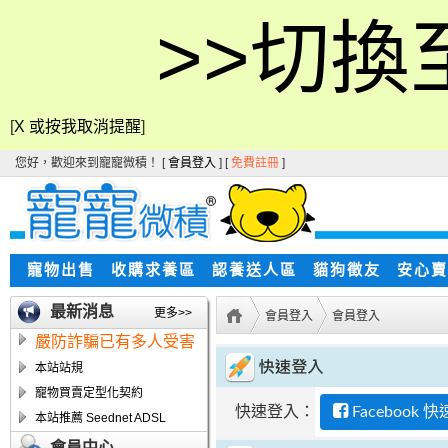
>>切換
[
X 或按我取消提醒
]
您好，歡迎來到寵寵微積！ [
會員登入
] [
免費註冊
]
寵物出售
收購求養區
認養送人區
貓狗徵友
安心賣
最新消息
更多>>
會員登入
會員登入
嚴防詐騙已有多人受害
本站站規
寵物買賣定型化契約
快速登入：
Facebook 
本站推薦 Seednet ADSL
會員中心