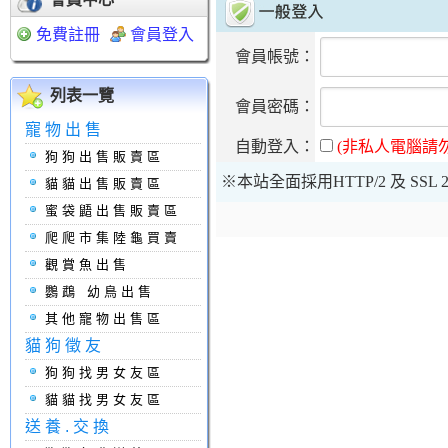
免費註冊
會員登入
會員帳號：
列表一覽
會員密碼：
寵物出售
自動登入：
(非私人電腦請
狗狗出售販賣區
※本站全面採用HTTP/2 及 S
貓貓出售販賣區
蜜袋鼯出售販賣區
爬爬市集陸龜買賣
觀賞魚出售
鸚鵡 幼鳥出售
其他寵物出售區
貓狗徵友
狗狗找男女友區
貓貓找男女友區
送養.交換