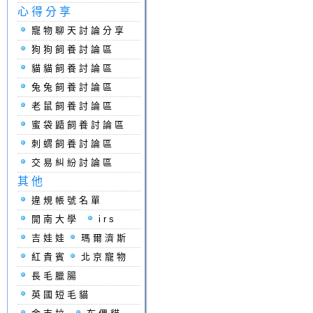
心得分享
寵物聊天討論分享
狗狗飼養討論區
貓貓飼養討論區
兔兔飼養討論區
老鼠飼養討論區
蜜袋鼯飼養討論區
刺蝟飼養討論區
交易糾紛討論區
其他
違規帳號名單
開南大學
irs
吉娃娃
瑪爾濟斯
紅貴賓
北京寵物
長毛臘腸
英國短毛貓