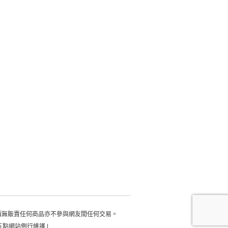
積無販賣任何商品亦不參與網友間任何交易。
每日凌晨五點網站例行維護 |