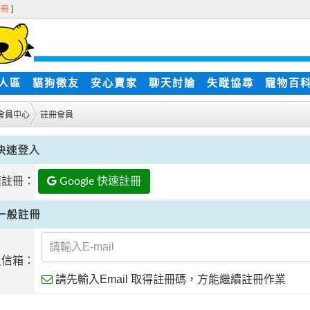
註冊
]
人區
貓狗徵友
安心賣家
聊天討論
失蹤協尋
寵物百
會員中心
註冊會員
速註冊：
Google 快速註冊
員信箱：
請先輸入Email 取得註冊碼，方能繼續註冊作業