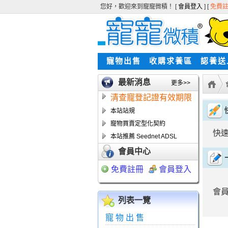
您好，歡迎來到寵寵微積！ [
會員登入
] [
免費
寵物出售
收購求養區
認養送
最新消息
更多>>
清查寵登記證有效期限
本站站規
寵物買賣定型化契約
快
本站推薦 Seednet ADSL
會員中心
免費註冊
會員登入
會
列表一覽
寵物出售