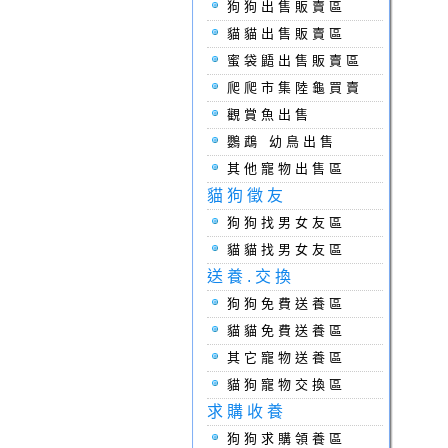
狗狗出售販賣區
貓貓出售販賣區
蜜袋鼯出售販賣區
爬爬市集陸龜買賣
觀賞魚出售
鸚鵡 幼鳥出售
其他寵物出售區
貓狗徵友
狗狗找男女友區
貓貓找男女友區
送養.交換
狗狗免費送養區
貓貓免費送養區
其它寵物送養區
貓狗寵物交換區
求購收養
狗狗求購領養區