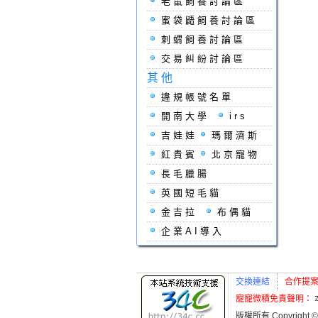
老鼠飼養討論區
蜜袋鼯飼養討論區
刺蝟飼養討論區
交易糾紛討論區
其他
違規帳號名單
開南大學
irs
吉娃娃
瑪爾濟斯
紅貴賓
北京寵物
長毛臘腸
英國短毛貓
金吉拉
布偶貓
企業AI導入
交換連結
合作提
寵寵微積免責聲明：
版權所有 Copyright ©