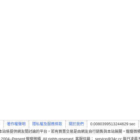
案
著作權聲明
隱私權及服務條款
關於我們
0.0080399513244629 sec
本站係提供網友間討論的平台，若有買賣交易是由網友自行銷售與本站無關。寵寵微
 2004–Present 寵寵微積. All rights reserved. 客服信箱： service@34c.cc 